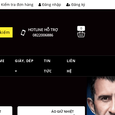
Kiểm tra đơn hàng
Đăng nhập
Đăng ký
0
HOTLINE HỖ TRỢ
 kiếm
0822006886
ME
GIÀY, DÉP
TIN
LIÊN
TỨC
HỆ
T
ÁO GIỮ NHIỆT