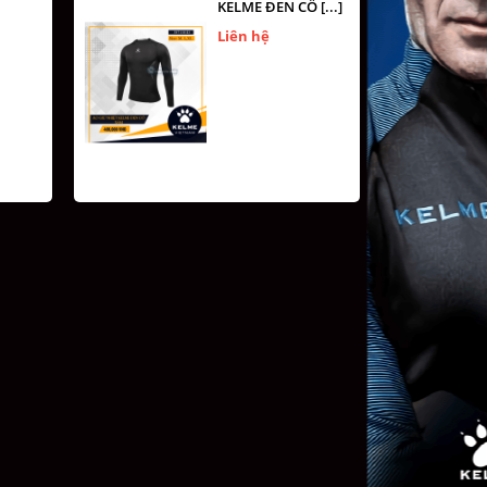
KELME ĐEN CỔ [...]
Liên hệ