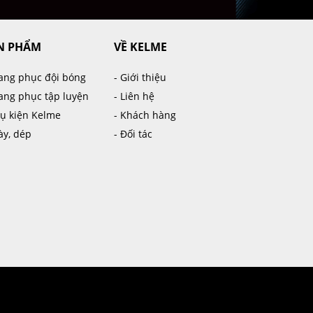
N PHẨM
VỀ KELME
rang phục đội bóng
- Giới thiệu
rang phục tập luyện
- Liên hệ
hụ kiện Kelme
- Khách hàng
iày, dép
- Đối tác