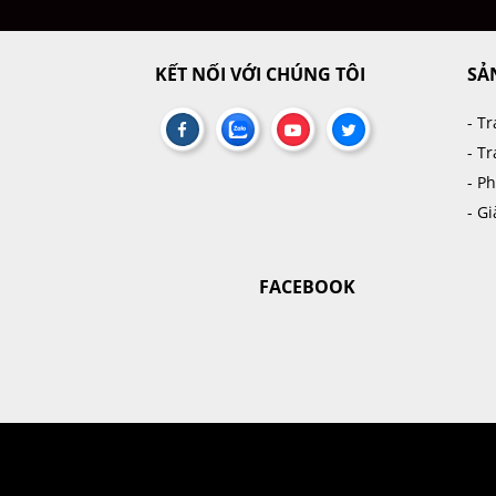
KẾT NỐI VỚI CHÚNG TÔI
SẢ
- T
- T
- P
- G
FACEBOOK