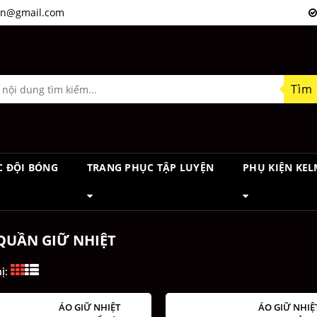
n@gmail.com
Tìm
C ĐỘI BÓNG
TRANG PHỤC TẬP LUYỆN
PHỤ KIỆN KEL
QUẦN GIỮ NHIỆT
hị:
ÁO GIỮ NHIỆT
ÁO GIỮ NHIỆ