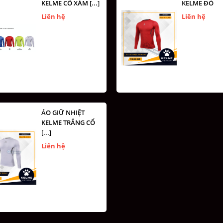
KELME CỔ XÁM [...]
KELME ĐỎ
Liên hệ
Liên hệ
ÁO GIỮ NHIỆT
KELME TRẮNG CỔ
[...]
Liên hệ