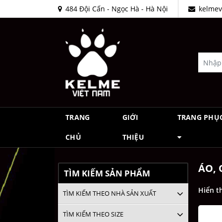
484 Đội Cấn - Ngọc Hà - Hà Nội
kelmev
TRANG
GIỚI
TRANG PHỤ
CHỦ
THIỆU
ÁO, 
TÌM KIẾM SẢN PHẨM
Hiển t
TÌM KIẾM THEO NHÀ SẢN XUẤT
TÌM KIẾM THEO SIZE