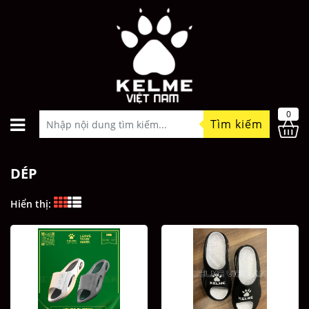
0
Tìm kiếm
DÉP
Hiển thị: