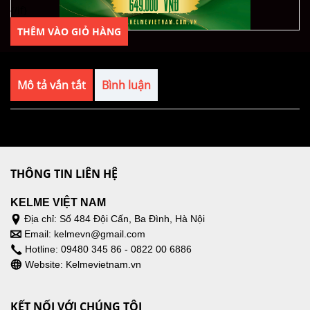
{/if}
THÊM VÀO GIỎ HÀNG
Mô tả vắn tắt
Bình luận
THÔNG TIN LIÊN HỆ
KELME VIỆT NAM
Địa chỉ: Số 484 Đội Cấn, Ba Đình, Hà Nội
Email: kelmevn@gmail.com
​Hotline: 09480 345 86 - 0822 00 6886
Website: Kelmevietnam.vn
KẾT NỐI VỚI CHÚNG TÔI