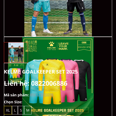
KELME GOALKEEPER SET 2025
Liên hệ: 0822006886
Mã sản phẩm:
8561ZB11076
Chọn Size:
XL
L
S
M